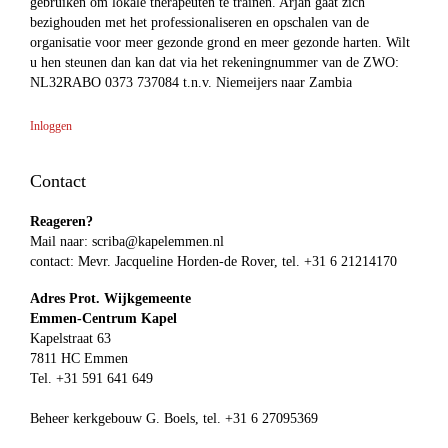
gebruiken om lokale therapeuten te trainen. Arjan gaat zich
bezighouden met het professionaliseren en opschalen van de
organisatie voor meer gezonde grond en meer gezonde harten. Wilt
u hen steunen dan kan dat via het rekeningnummer van de ZWO:
NL32RABO 0373 737084 t.n.v. Niemeijers naar Zambia
Inloggen
Contact
Reageren?
Mail naar:
scriba@kapelemmen.nl
contact: Mevr. Jacqueline Horden-de Rover, tel. +31 6 21214170
Adres Prot. Wijkgemeente
Emmen-Centrum Kapel
Kapelstraat 63
7811 HC Emmen
Tel. +31 591 641 649
Beheer kerkgebouw G. Boels, tel. +31 6 27095369