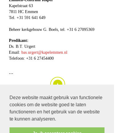
Kapelstraat 63
7811 HC Emmen
Tel. +31 591 641 649
Beheer kerkgebouw G. Boels, tel. +31 6 27095369
Predikant:
Ds. B.T. Urgert
Email:
bas.urgert@kapelemmen.nl
Telefoon: +31 6 27454400
...
Deze website maakt gebruik van functionele
cookies om de website goed te laten
klik op deze
link
om de
huidige dienst, of een dienst van de
functioneren en het gebruik van de website
afgelopen periode
te beluisteren.
te kunnen analyseren.