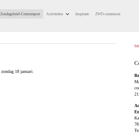
Zondagsbrief-Centrumpost
Activiteiten
Inspiratie
ZWO-commissie
In
C
 zondag 18 januari.
Re
Ma
co
21
Ad
E
Ka
7
Te