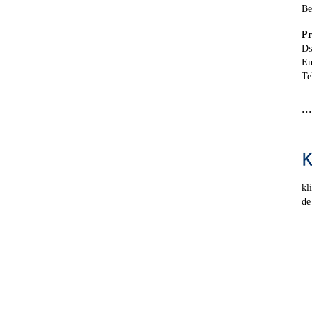
Be
Pr
Ds
Em
Te
..
kl
de