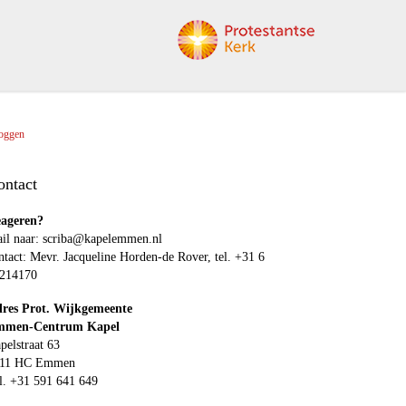
loggen
ontact
ageren?
il naar:
scriba@kapelemmen.nl
ntact: Mevr. Jacqueline Horden-de Rover, tel. +31 6
214170
res Prot. Wijkgemeente
mmen-Centrum Kapel
pelstraat 63
811 HC Emmen
l. +31 591 641 649