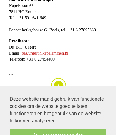
Kapelstraat 63
7811 HC Emmen
Tel. +31 591 641 649
Beheer kerkgebouw G. Boels, tel. +31 6 27095369
Predikant:
Ds. B.T. Urgert
Email:
bas.urgert@kapelemmen.nl
Telefoon: +31 6 27454400
...
Deze website maakt gebruik van functionele
cookies om de website goed te laten
klik op deze
link
om de
huidige dienst, of een dienst van de
functioneren en het gebruik van de website
afgelopen periode
te beluisteren.
te kunnen analyseren.