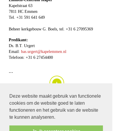
Kapelstraat 63
7811 HC Emmen
Tel. +31 591 641 649
Beheer kerkgebouw G. Boels, tel. +31 6 27095369
Predikant:
Ds. B.T. Urgert
Email:
bas.urgert@kapelemmen.nl
Telefoon: +31 6 27454400
...
Deze website maakt gebruik van functionele
cookies om de website goed te laten
klik op deze
link
om de
huidige dienst, of een dienst van de
functioneren en het gebruik van de website
afgelopen periode
te beluisteren.
te kunnen analyseren.